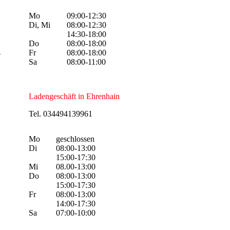
Mo
09:00-12:30
Di, Mi
08:00-12:30
14:30-18:00
Do
08:00-18:00
Fr
08:00-18:00
e
Sa
08:00-11:00
Ladengeschäft in Ehrenhain
Tel. 034494139961
Mo
geschlossen
Di
08:00-13:00
15:00-17:30
Mi
08.00-13:00
Do
08:00-13:00
15:00-17:30
Fr
08:00-13:00
14:00-17:30
Sa
07:00-10:00