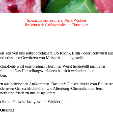
Spezialitätenfleischerei Maik Winkler
Ihr Wurst & Grillspezialist in Thüringen
n Teil von uns selbst produziert. Ob Koch-, Brüh - oder Rohwurst all
und erlesenen Gewürzen von Meisterhand hergestellt.
hnologie wird eine original Thüringer Wurst hergestellt nach alter
chon tat. Das Herstellungsverfahren hat sich verändert aber die
eben.
ett aus heimischen Aufkommen. Das heißt Fleisch direkt vom Bauer au
odernsten Großschlachthöfen wie Altenburg /Chemnitz oder Jena.
ern und frisch zu uns ausgeliefert.
in Ihrem Fleischerfachgeschäft Winkler finden.
Qualität