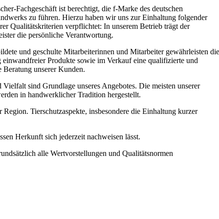
cher-Fachgeschäft ist berechtigt, die f-Marke des deutschen
andwerks zu führen. Hierzu haben wir uns zur Einhaltung folgender
er Qualitätskriterien verpflichtet: In unserem Betrieb trägt der
ister die persönliche Verantwortung.
ldete und geschulte Mitarbeiterinnen und Mitarbeiter gewährleisten di
 einwandfreier Produkte sowie im Verkauf eine qualifizierte und
le Beratung unserer Kunden.
d Vielfalt sind Grundlage unseres Angebotes. Die meisten unserer
rden in handwerklicher Tradition hergestellt.
r Region. Tierschutzaspekte, insbesondere die Einhaltung kurzer
ssen Herkunft sich jederzeit nachweisen lässt.
undsätzlich alle Wertvorstellungen und Qualitätsnormen