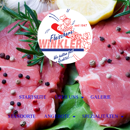
STARTSEITE
ÜBER UNS
GALERIE
STANDORTE
ANGEBOTE
SPEZIALITÄTEN