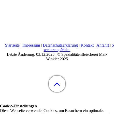
Startseite
|
Impressum
|
Datenschutzerklärung
|
Kontakt
|
Anfahrt
|
S
weiterempfehlen
Letzte Änderung: 03.12.2025 | ©
Spezialitätenfleischerei Maik
Winkler
2025
Cookie-Einstellungen
Diese Webseite verwendet Cookies, um Besuchern ein optimales