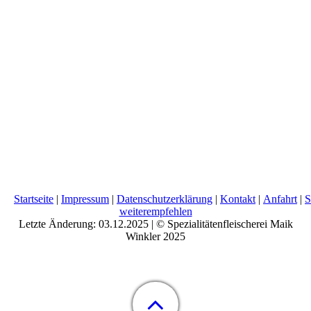
Startseite
|
Impressum
|
Datenschutzerklärung
|
Kontakt
|
Anfahrt
|
S
weiterempfehlen
Letzte Änderung: 03.12.2025 | ©
Spezialitätenfleischerei Maik
Winkler
2025