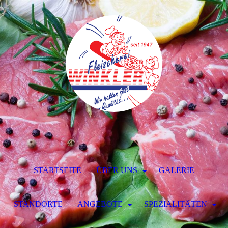
STARTSEITE
ÜBER UNS
GALERIE
STANDORTE
ANGEBOTE
SPEZIALITÄTEN