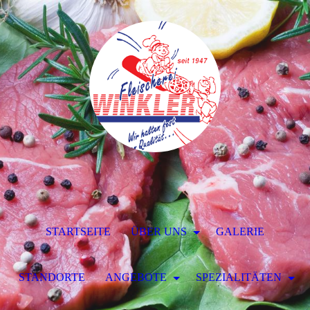
STARTSEITE
ÜBER UNS
GALERIE
STANDORTE
ANGEBOTE
SPEZIALITÄTEN