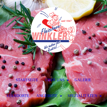
STARTSEITE
ÜBER UNS
GALERIE
STANDORTE
ANGEBOTE
SPEZIALITÄTEN