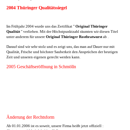
2004 Thüringer Qualitätssiegel
Im Frühjahr 2004 wurde uns das Zertifikat "
Original Thüringer
Qualität
" verliehen. Mit der Höchstpunktzahl räumten wir diesen Titel
unter anderem für unsere
Original Thüringer Rostbratwurst
ab .
Darauf sind wir sehr stolz und es zeigt uns, das man auf Dauer nur mit
Qualität, Frische und höchster Sauberkeit den Ansprüchen der heutigen
Zeit und unseren eigenen gerecht werden kann.
2005 Geschäftseröffnung in Schmölln
Am 1. Dezember 2005 ist es soweit , wir eröffnen in Schmölln Markt
16 unsere 1. Filiale.
Hier finden sie ein neues Geschäftskonzept, mit einer Mischung aus
traditionellen Wurst-,Käse-,Feinkost-, und Weinangebot.
Viele Artikel werden direkt von uns importiert ,das sorgt so für eine
hohe Qualität zum fairen Preis.
Außerdem , entdecken sie die tollen Möglichkeiten für Geschenke und
Präsente !!
Änderung der Rechtsform
Ab 01.01.2006 ist es soweit, unsere Firma heißt jetzt offiziell :