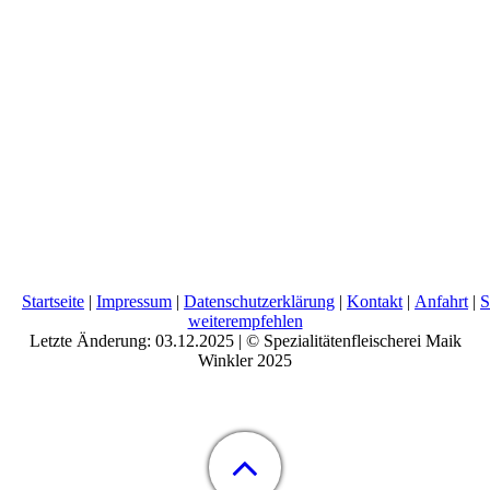
Startseite
|
Impressum
|
Datenschutzerklärung
|
Kontakt
|
Anfahrt
|
S
weiterempfehlen
Letzte Änderung: 03.12.2025 | ©
Spezialitätenfleischerei Maik
Winkler
2025