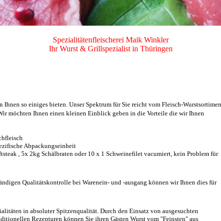
Spezialitätenfleischerei Maik Winkler
Ihr Wurst & Grillspezialist in Thüringen
n Ihnen so einiges bieten. Unser Spektrum für Sie reicht vom Fleisch-Wurstsortimen
 Wir möchten Ihnen einen kleinen Einblick geben in die Vorteile die wir Ihnen
chfleisch
pezifische Abpackungseinheit
ftsteak , 5x 2kg Schälbraten oder 10 x 1 Schweinefilet vacumiert, kein Problem für
ändigen Qualitätskontrolle bei Warenein- und -ausgang können wir Ihnen dies für
litäten in absoluter Spitzenqualität. Durch den Einsatz von ausgesuchten
aditionellen Rezepturen können Sie ihren Gästen Wurst vom "Feinsten" aus