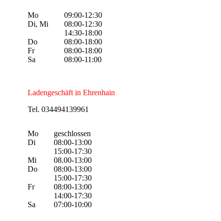
Mo
09:00-12:30
Di, Mi
08:00-12:30
14:30-18:00
Do
08:00-18:00
Fr
08:00-18:00
Sa
08:00-11:00
Ladengeschäft in Ehrenhain
Tel. 034494139961
Mo
geschlossen
Di
08:00-13:00
15:00-17:30
Mi
08.00-13:00
Do
08:00-13:00
15:00-17:30
Fr
08:00-13:00
14:00-17:30
Sa
07:00-10:00