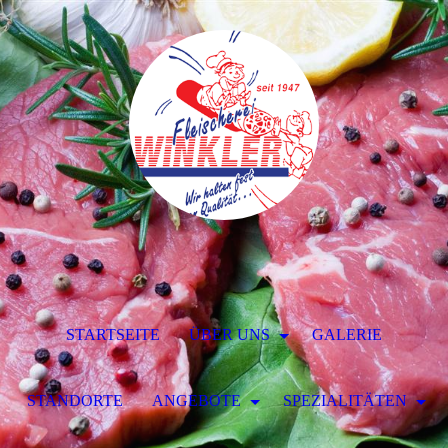
STARTSEITE
ÜBER UNS
GALERIE
STANDORTE
ANGEBOTE
SPEZIALITÄTEN